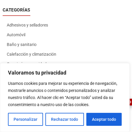
CATEGORÍAS
Adhesivos y selladores
Automóvil
Baño y sanitario
Calefacción y climatización
Cerrajería y seguridad
Valoramos tu privacidad
Cocinas
1
Usamos cookies para mejorar su experiencia de navegación,
Cogeneración, nuevas energías alternativas
mostrarle anuncios o contenidos personalizados y analizar
Construcción
nuestro tráfico. Al hacer clic en “Aceptar todo” usted da su
ASESOR FERRETERO
Decoración
consentimiento a nuestro uso de las cookies.
Droguería
Personalizar
Rechazar todo
Aceptar todo
Economato y consumibles cooperativa