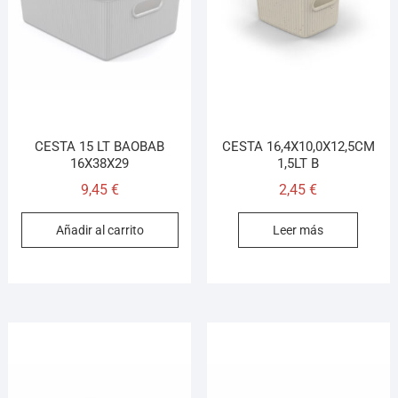
Asesor El Arroyo
En línea · responde en segundos
Llamar (cerrado)
WhatsApp
Cómo llegar
CESTA 15 LT BAOBAB
CESTA 16,4X10,0X12,5CM
16X38X29
1,5LT B
9,45
€
2,45
€
¡Hola! Soy el asesor virtual de Ferretería El Arroyo.
Cuéntame qué necesitas y te ayudo a encontrarlo,
Añadir al carrito
Leer más
aunque no sepas el nombre exacto