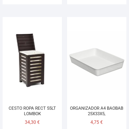
CESTO ROPA RECT 55LT
ORGANIZADOR A4 BAOBAB
LOMBOK
25X33X5,
34,30
€
4,75
€