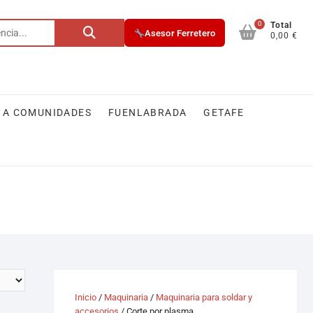
0
Total
Asesor Ferretero
0,00 €
 A COMUNIDADES
FUENLABRADA
GETAFE
Inicio
/
Maquinaria
/
Maquinaria para soldar y
accesorios
/ Corte por plasma