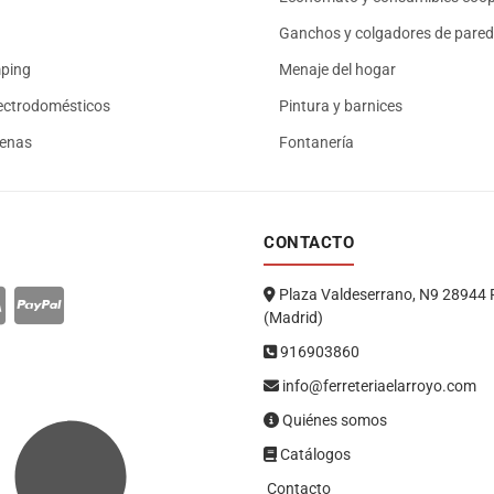
Ganchos y colgadores de pared
mping
Menaje del hogar
ectrodomésticos
Pintura y barnices
renas
Fontanería
CONTACTO
Plaza Valdeserrano, N9 28944 
(Madrid)
916903860
info@ferreteriaelarroyo.com
Quiénes somos
Catálogos
Contacto