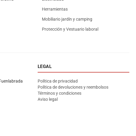
Herramientas
Mobiliario jardín y camping
Protección y Vestuario laboral
LEGAL
Asesor El Arroyo
En línea · responde en segundos
Fuenlabrada
Política de privacidad
Política de devoluciones y reembolsos
Términos y condiciones
Llamar (cerrado)
WhatsApp
Cómo llegar
Aviso legal