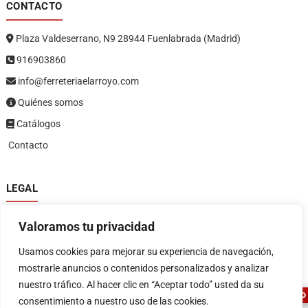
CONTACTO
Plaza Valdeserrano, N9 28944 Fuenlabrada (Madrid)
916903860
info@ferreteriaelarroyo.com
Quiénes somos
Catálogos
Contacto
LEGAL
Política de privacidad
Valoramos tu privacidad
Política de devoluciones y reembolsos
1
Términos y condiciones
Usamos cookies para mejorar su experiencia de navegación,
Aviso legal
mostrarle anuncios o contenidos personalizados y analizar
nuestro tráfico. Al hacer clic en “Aceptar todo” usted da su
ASESOR FERRETERO
consentimiento a nuestro uso de las cookies.