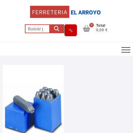
0
Total
0,00 €
Asesor El Arroyo
En línea · responde en segundos
Llamar (cerrado)
WhatsApp
Cómo llegar