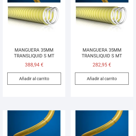
Llamar (cerrado)
WhatsApp
Cómo llegar
¡Hola! Soy el asesor virtual de Ferretería El Arroyo.
MANGUERA 35MM
MANGUERA 35MM
Cuéntame qué necesitas y te ayudo a encontrarlo,
TRANSLIQUID S MT
TRANSLIQUID S MT
aunque no sepas el nombre exacto
388,94
€
282,95
€
Añadir al carrito
Añadir al carrito