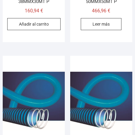
38MMX30MT P
50MMX50MT P
160,94
€
466,96
€
Añadir al carrito
Leer más