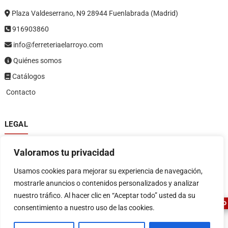
Plaza Valdeserrano, N9 28944 Fuenlabrada (Madrid)
916903860
info@ferreteriaelarroyo.com
Quiénes somos
Catálogos
Contacto
LEGAL
Política de privacidad
Valoramos tu privacidad
Política de devoluciones y reembolsos
1
Términos y condiciones
Usamos cookies para mejorar su experiencia de navegación,
Aviso legal
mostrarle anuncios o contenidos personalizados y analizar
nuestro tráfico. Al hacer clic en “Aceptar todo” usted da su
ASESOR FERRETERO
consentimiento a nuestro uso de las cookies.