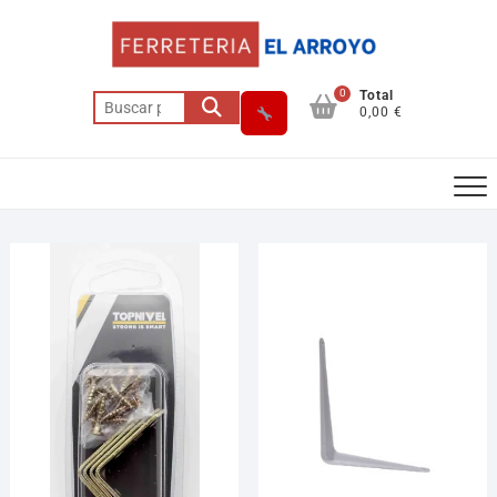
0
Total
0,00 €
Asesor El Arroyo
En línea · responde en segundos
Llamar (cerrado)
WhatsApp
Cómo llegar