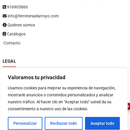
916903860
info@ferreteriaelarroyo.com
Quiénes somos
Catálogos
Contacto
LEGAL
Política de privacidad
Valoramos tu privacidad
Política de devoluciones y reembolsos
1
Términos y condiciones
Usamos cookies para mejorar su experiencia de navegación,
Aviso legal
mostrarle anuncios o contenidos personalizados y analizar
nuestro tráfico. Al hacer clic en “Aceptar todo” usted da su
ASESOR FERRETERO
consentimiento a nuestro uso de las cookies.
Personalizar
Rechazar todo
Aceptar todo
FERRETERIA EL ARROYO
| Diseñado por:
Tema Freesia
| © 2026
WordPress