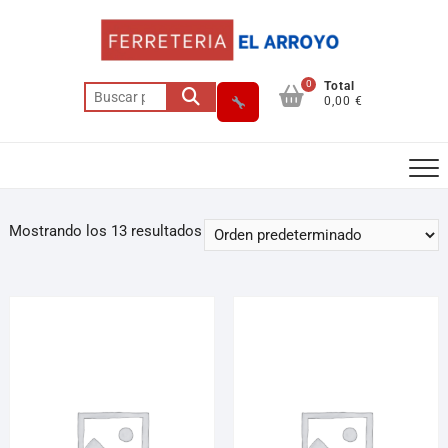
0
Total
0,00 €
Mostrando los 13 resultados
Asesor El Arroyo
En línea · responde en segundos
Llamar (cerrado)
WhatsApp
Cómo llegar