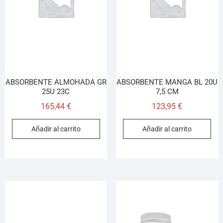
¡Hola! Soy el asesor virtual de Ferretería El Arroyo.
Cuéntame qué necesitas y te ayudo a encontrarlo,
aunque no sepas el nombre exacto
ABSORBENTE ALMOHADA GR
ABSORBENTE MANGA BL 20U
25U 23C
7,5 CM
165,44
€
123,95
€
Añadir al carrito
Añadir al carrito