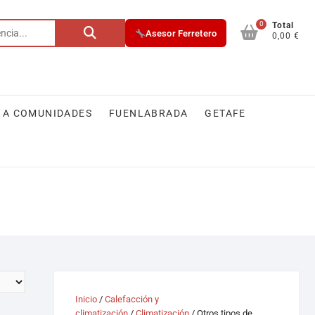
0
Total
Asesor Ferretero
0,00 €
 A COMUNIDADES
FUENLABRADA
GETAFE
Inicio
/
Calefacción y
climatización
/
Climatización
/ Otros tipos de