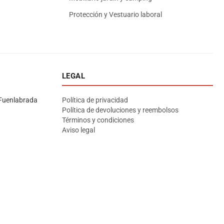
Protección y Vestuario laboral
LEGAL
Asesor El Arroyo
En línea · responde en segundos
Fuenlabrada
Política de privacidad
Política de devoluciones y reembolsos
Términos y condiciones
Llamar (cerrado)
WhatsApp
Cómo llegar
Aviso legal
¡Hola! Soy el asesor virtual de Ferretería El Arroyo.
Cuéntame qué necesitas y te ayudo a encontrarlo,
aunque no sepas el nombre exacto