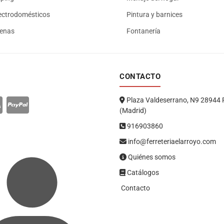
ectrodomésticos
Pintura y barnices
renas
Fontanería
CONTACTO
Plaza Valdeserrano, N9 28944 
(Madrid)
916903860
info@ferreteriaelarroyo.com
Quiénes somos
Catálogos
Contacto